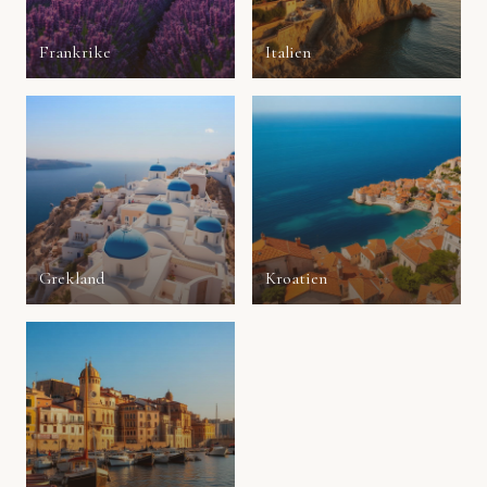
Frankrike
Italien
Grekland
Kroatien