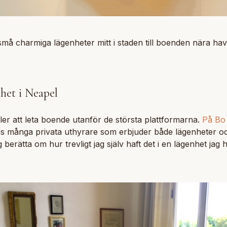
 små charmiga lägenheter mitt i staden till boenden nära have
het i Neapel
t fler att leta boende utanför de största plattformarna.
På Bo
ns många privata uthyrare som erbjuder både lägenheter och 
ag berätta om hur trevligt jag själv haft det i en lägenhet jag