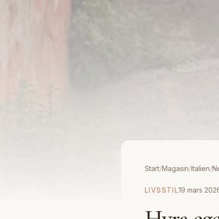
Start
/
Magasin
/
Italien
/
N
LIVSSTIL
19 mars 202
Hyra ege