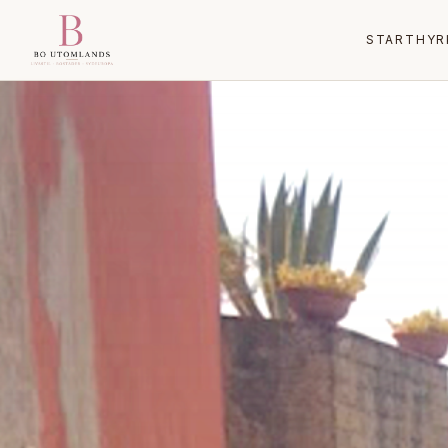
START
HYR