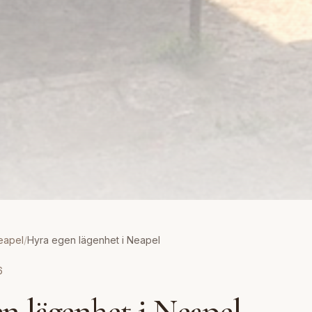
eapel
/
Hyra egen lägenhet i Neapel
6
n lägenhet i Neapel