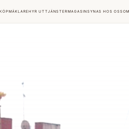
KÖP
MÄKLARE
HYR UT
TJÄNSTER
MAGASIN
SYNAS HOS OSS
OM