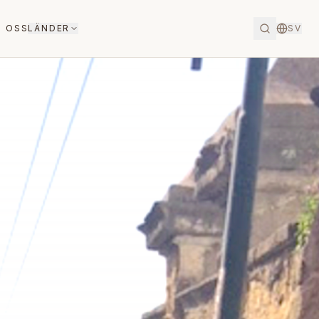
 OSS
LÄNDER
SV