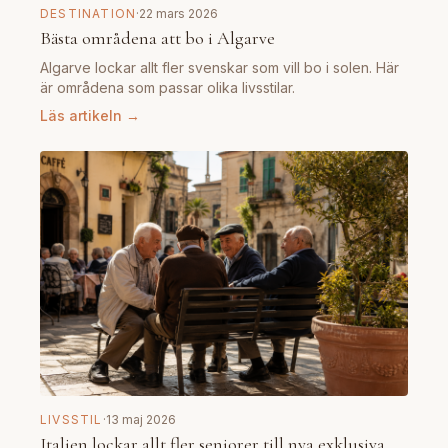
DESTINATION
·
22 mars 2026
Bästa områdena att bo i Algarve
Algarve lockar allt fler svenskar som vill bo i solen. Här
är områdena som passar olika livsstilar.
Läs artikeln →
LIVSSTIL
·
13 maj 2026
Italien lockar allt fler seniorer till nya exklusiva