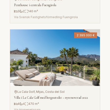
Penthouse i centrala Fuengirola
3
2
140
m²
Via
Svensk Fastighetsförmedling Fuengirola
2 395 000 €
La Cala Golf, Mijas
, Costa del Sol
Villa i La Cala Golf med bergsutsikt – nyrenoverad 2022
4
4
470
m²
Via
Homenetspain