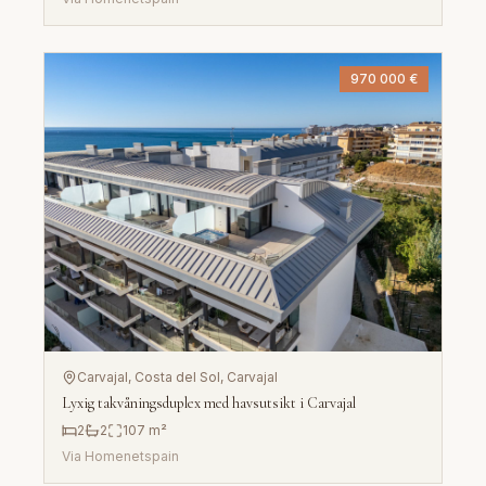
970 000 €
Carvajal, Costa del Sol
, Carvajal
Lyxig takvåningsduplex med havsutsikt i Carvajal
2
2
107
m²
Via
Homenetspain