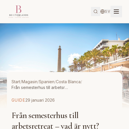
SV
Start
/
Magasin
/
Spanien
/
Costa Blanca
/
Från semesterhus till arbetsretreat – vad är nytt?
GUIDE
29 januari 2026
Från semesterhus till
arbetsretreat – vad är nytt?