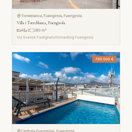
Torreblanca, Fuengirola
, Fuengirola
Villa i Torreblanca, Fuengirola
4
3
280
m²
Via
Svensk Fastighetsförmedling Fuengirola
795 000 €
Centrala Fuengirola
, Fuengirola