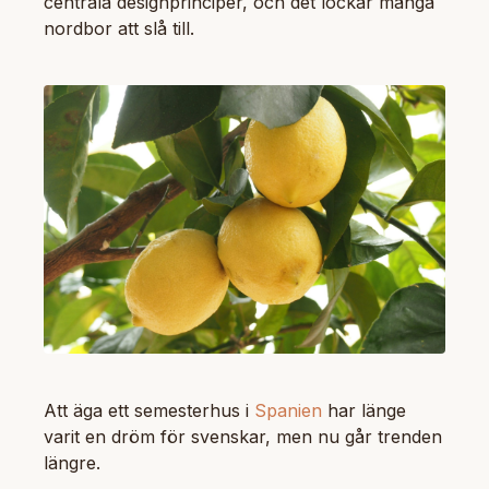
centrala designprinciper, och det lockar många
nordbor att slå till.
Att äga ett semesterhus i
Spanien
har länge
varit en dröm för svenskar, men nu går trenden
längre.