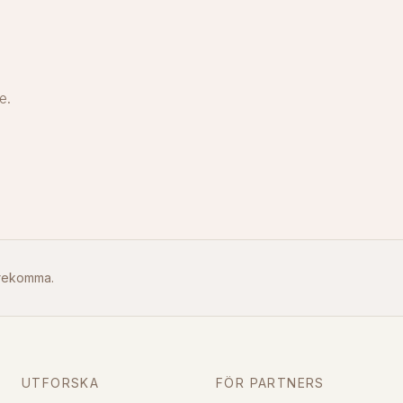
e.
örekomma.
UTFORSKA
FÖR PARTNERS