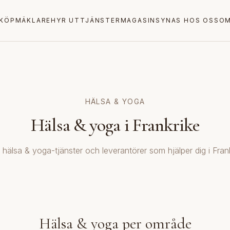
KÖP
MÄKLARE
HYR UT
TJÄNSTER
MAGASIN
SYNAS HOS OSS
OM
HÄLSA & YOGA
Hälsa & yoga i Frankrike
a hälsa & yoga-tjänster och leverantörer som hjälper dig i Frank
Hälsa & yoga per område