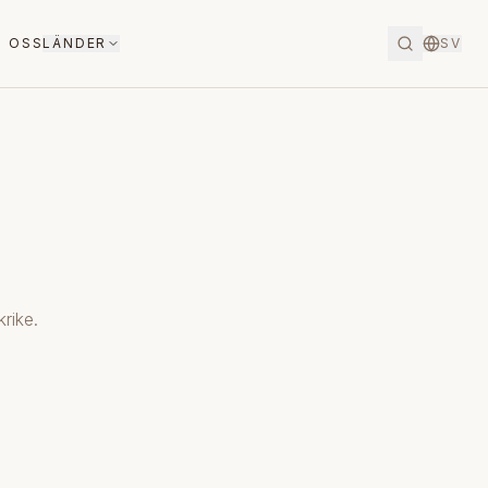
 OSS
LÄNDER
SV
rike.