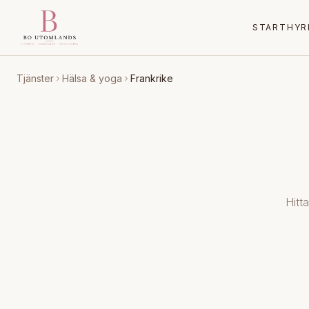
START
HYR
Tjänster
Hälsa & yoga
Frankrike
Hitt