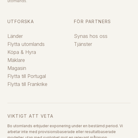
utomlands.
UTFORSKA
FÖR PARTNERS
Länder
Synas hos oss
Flytta utomlands
Tjänster
Köpa & Hyra
Mäklare
Magasin
Flytta till Portugal
Flytta till Frankrike
VIKTIGT ATT VETA
Bo utomlands erbjuder exponering under en bestämd period. Vi
arbetar inte med provisionsbaserade eller resultatbaserade
modeller, utan med synlighet mot en relevant målgrupp.