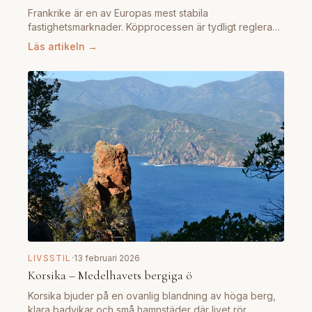
Frankrike är en av Europas mest stabila
fastighetsmarknader. Köpprocessen är tydligt reglerad
och sk…
Läs artikeln →
LIVSSTIL
·
13 februari 2026
Korsika – Medelhavets bergiga ö
Korsika bjuder på en ovanlig blandning av höga berg,
klara badvikar och små hamnstäder där livet rör…