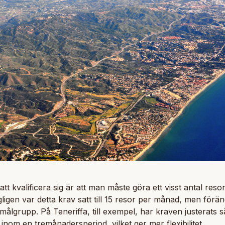
ör att kvalificera sig är att man måste göra ett visst antal r
ligen var detta krav satt till 15 resor per månad, men förän
ålgrupp. På Teneriffa, till exempel, har kraven justerats 
inom en tremånadersperiod, vilket ger mer flexibilitet.