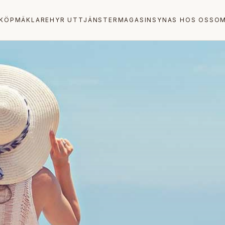
KÖP
MÄKLARE
HYR UT
TJÄNSTER
MAGASIN
SYNAS HOS OSS
OM