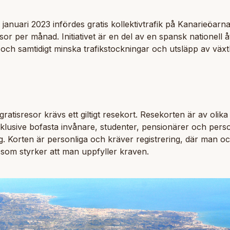
januari 2023 infördes gratis kollektivtrafik på Kanarieöarn
esor per månad. Initiativet är en del av en spansk nationell å
 och samtidigt minska trafikstockningar och utsläpp av väx
 gratisresor krävs ett giltigt resekort. Resekorten är av oli
inklusive bofasta invånare, studenter, pensionärer och per
g. Korten är personliga och kräver registrering, där man o
som styrker att man uppfyller kraven.