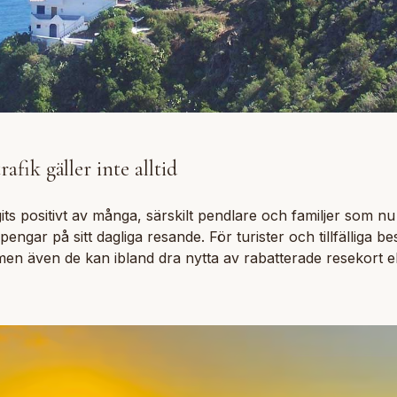
rafik gäller inte alltid
agits positivt av många, särskilt pendlare och familjer som n
gar på sitt dagliga resande. För turister och tillfälliga b
men även de kan ibland dra nytta av rabatterade resekort el