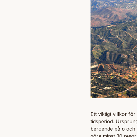
Ett viktigt villkor f
tidsperiod. Ursprung
beroende på ö och m
göra minst 30 resor 