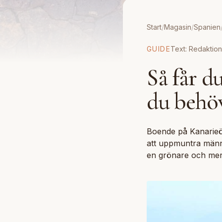
Start
/
Magasin
/
Spanien
GUIDE
Text:
Redaktio
Så får d
du behöv
Boende på Kanarieöar
att uppmuntra männis
en grönare och mer h