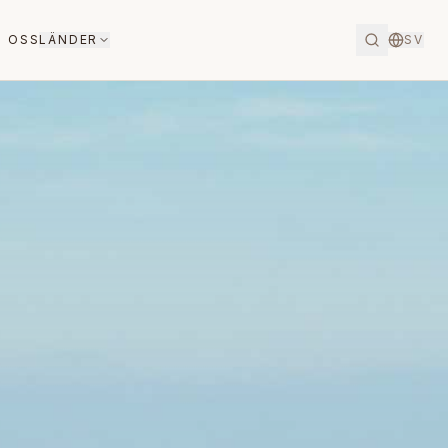
 OSS
LÄNDER
SV