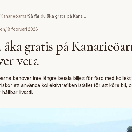
/
Kanarieöarna
/
Så får du åka gratis på Kanarieöarna – allt du behöver veta
nen
,
18 februari 2026
u åka gratis på Kanarieöar
er veta
na behöver inte längre betala biljett för färd med kollektiv
kor att använda kollektivtrafiken istället för att köra bil, o
ållbar livsstil.