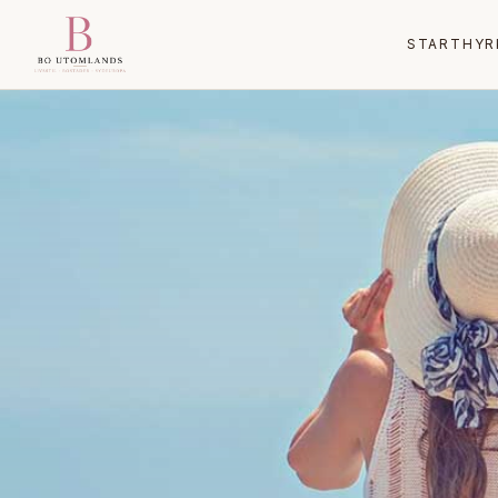
START
HYR