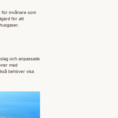
a för invånare som
tgärd för att
thusgaser.
ka slag och anpassade
soner med
ckså behöver visa