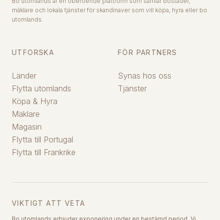
Bo utomlands är en oberoende plattform som samlar bostäder,
mäklare och lokala tjänster för skandinaver som vill köpa, hyra eller bo
utomlands.
UTFORSKA
FÖR PARTNERS
Länder
Synas hos oss
Flytta utomlands
Tjänster
Köpa & Hyra
Mäklare
Magasin
Flytta till Portugal
Flytta till Frankrike
VIKTIGT ATT VETA
Bo utomlands erbjuder exponering under en bestämd period. Vi