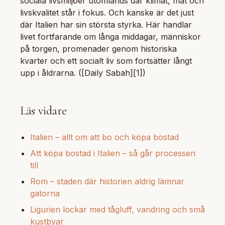
sociala livsmiljöer utomlands där klimat, mat och
livskvalitet står i fokus. Och kanske är det just
där Italien har sin största styrka. Här handlar
livet fortfarande om långa middagar, människor
på torgen, promenader genom historiska
kvarter och ett socialt liv som fortsätter långt
upp i åldrarna. ([Daily Sabah][1])
Läs vidare
Italien – allt om att bo och köpa bostad
Att köpa bostad i Italien – så går processen
till
Rom – staden där historien aldrig lämnar
gatorna
Ligurien lockar med tågluff, vandring och små
kustbyar