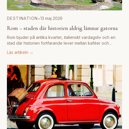
•
DESTINATION
13 maj 2026
Rom – staden där historien aldrig lämnar gatorna
Rom bjuder på antika kvarter, italienskt vardagsliv och en
stad där historien fortfarande lever mellan kaféer och
piazzor.
...
Läs artikeln →