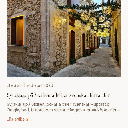
•
LIVSSTIL
16 april 2026
Syrakusa på Sicilien allt fler svenskar hittar hit
Syrakusa på Sicilien lockar allt fler svenskar – upptäck
Ortigia, bad, historia och varför många väljer att köpa eller
hyra bostad här.
...
Läs artikeln →