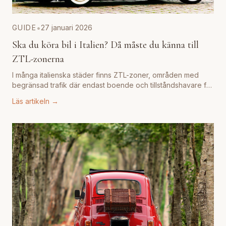
•
GUIDE
27 januari 2026
Ska du köra bil i Italien? Då måste du känna till
ZTL-zonerna
I många italienska städer finns ZTL-zoner, områden med
begränsad trafik där endast boende och tillståndshavare får
köra. Kör du in utan tillstånd risk
...
Läs artikeln →