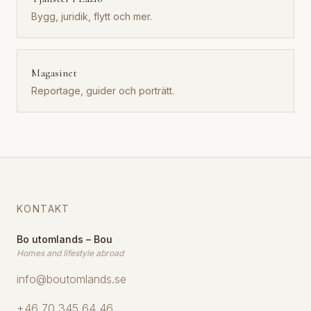
Bygg, juridik, flytt och mer.
Magasinet
Reportage, guider och porträtt.
KONTAKT
Bo utomlands – Bou
Homes and lifestyle abroad
info@boutomlands.se
+46 70 345 64 46