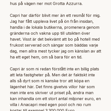
hus på vägen ner mot Grotta Azzurra.
Capri har därför blivit mer än ett resmål för mig.
Jag har fått uppleva livet på ön från insidan,
handla i de lokala butikerna, promenera genom
gränderna och vakna upp till utsikten över
havet. Visst är det bekvämt att bo på hotell med
frukost serverad och sängar som bäddas varje
dag, men allra mest tycker jag om känslan av att
ha ett eget hem, om så bara för en tid.
Capri är som ni redan förstått inte en billig plats
att leta fastigheter på. Men det är faktiskt inte
alls så dyrt som ni kanske tror att köpa en
lägenhet här. Det finns givetvis villor här som
man inte ens skriver ut priset på, andra man
kan inhandla om ett stort antal miljoner euro, en
villa i Anacapri med egen pool och nio rum
kostar till exempel 3.300.000 Euro.