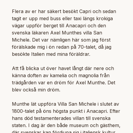
Flera av er har säkert besökt Capri och sedan
tagit er upp med buss eller taxi längs krokiga
vägar uppför berget till Anacapri och den
svenska läkaren Axel Munthes villa San
Michele. Det var nämligen här som jag först
förälskade mig i ön redan på 70-talet, då jag
besökte Italien med mina föräldrar.
Att få blicka ut över havet långt där nere och
känna doften av kamelia och magnolia från
trädgården var en dröm för Axel Munthe. Det
blev också min dröm.
Munthe lät uppföra Villa San Michele i slutet av
1800-talet på öns högsta punkt i Anacapri. Efter
hans död testamenterades villan till svenska
staten. I dag är den både museum och gästhem,
där svenskar kan fördjupa sig i italiensk kultur,