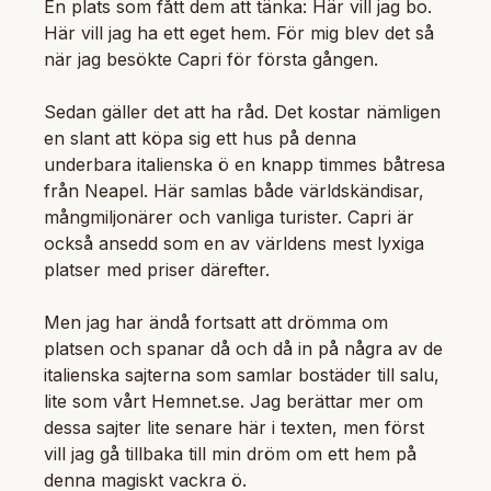
En plats som fått dem att tänka: Här vill jag bo.
Här vill jag ha ett eget hem. För mig blev det så
när jag besökte Capri för första gången.
Sedan gäller det att ha råd. Det kostar nämligen
en slant att köpa sig ett hus på denna
underbara italienska ö en knapp timmes båtresa
från Neapel. Här samlas både världskändisar,
mångmiljonärer och vanliga turister. Capri är
också ansedd som en av världens mest lyxiga
platser med priser därefter.
Men jag har ändå fortsatt att drömma om
platsen och spanar då och då in på några av de
italienska sajterna som samlar bostäder till salu,
lite som vårt Hemnet.se. Jag berättar mer om
dessa sajter lite senare här i texten, men först
vill jag gå tillbaka till min dröm om ett hem på
denna magiskt vackra ö.