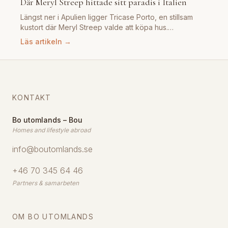
Där Meryl Streep hittade sitt paradis i Italien
Längst ner i Apulien ligger Tricase Porto, en stillsam
kustort där Meryl Streep valde att köpa hus.…
Läs artikeln →
KONTAKT
Bo utomlands – Bou
Homes and lifestyle abroad
info@boutomlands.se
+46 70 345 64 46
Partners & samarbeten
OM BO UTOMLANDS