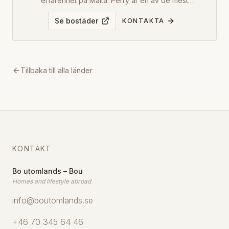
erfarenhet på Malta. Perry är en av de mest
framgångsrika mäklarbyråerna på de maltesiska
öarna, specialiserade på bostadsförsäljning,
Se bostäder
KONTAKTA
uthyrning, kommersiella fastigheter och
fastighetsförvaltning.
Tillbaka till alla länder
KONTAKT
Bo utomlands – Bou
Homes and lifestyle abroad
info@boutomlands.se
+46 70 345 64 46