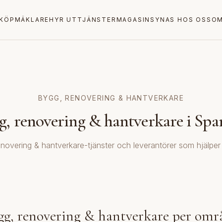
KÖP
MÄKLARE
HYR UT
TJÄNSTER
MAGASIN
SYNAS HOS OSS
OM
BYGG, RENOVERING & HANTVERKARE
g, renovering & hantverkare i Spa
enovering & hantverkare-tjänster och leverantörer som hjälper 
gg, renovering & hantverkare per omr