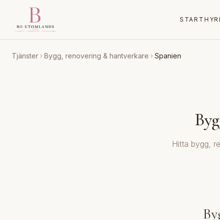
START
HYR
Tjänster
Bygg, renovering & hantverkare
Spanien
Byg
Hitta bygg, r
By