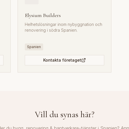
Elysium Builders
Helhetslösningar inom nybyggnation och
renovering i södra Spanien.
Spanien
Kontakta företaget
Vill du synas här?
der du bygg, renovering & hantverkare-tjänster i Spanien? Anmä