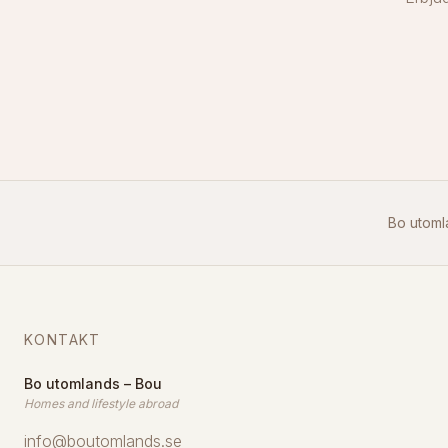
Bo utoml
KONTAKT
Bo utomlands – Bou
Homes and lifestyle abroad
info@boutomlands.se