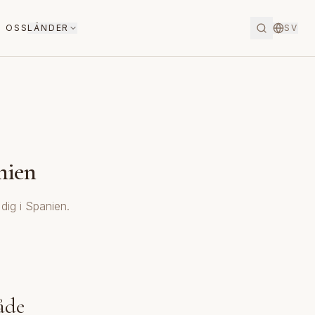
 OSS
LÄNDER
SV
nien
dig i Spanien.
åde