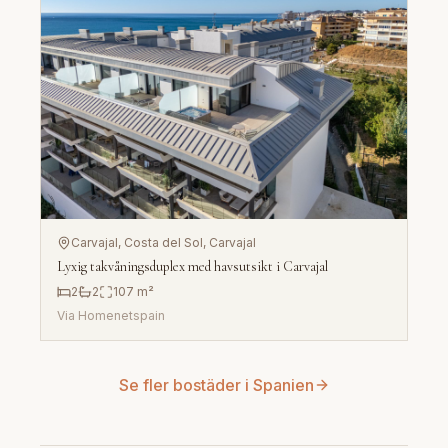
Carvajal, Costa del Sol
, Carvajal
Lyxig takvåningsduplex med havsutsikt i Carvajal
2
2
107
m²
Via
Homenetspain
Se fler bostäder i Spanien