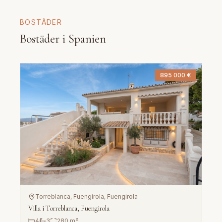
BOSTÄDER
Bostäder i Spanien
895 000 €
Torreblanca, Fuengirola
, Fuengirola
Villa i Torreblanca, Fuengirola
4
3
280
m²