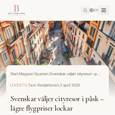
SV
Start
/
Magasin
/
Spanien
/
Svenskar väljer cityresor i påsk – lägre flygpriser lockar
LIVSSTIL
Text:
Redaktionen
,
3 april 2026
Svenskar väljer cityresor i påsk –
lägre flygpriser lockar