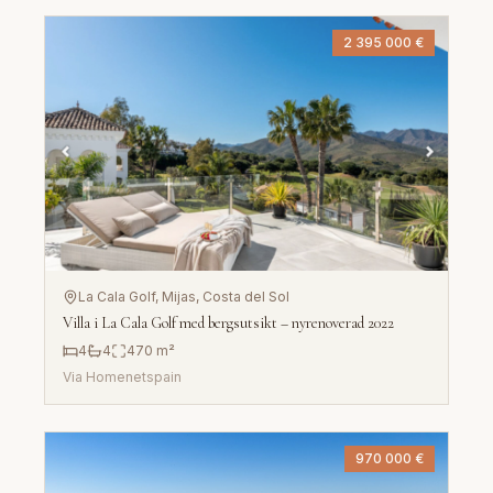
2 395 000 €
La Cala Golf, Mijas
, Costa del Sol
Villa i La Cala Golf med bergsutsikt – nyrenoverad 2022
4
4
470
m²
Via
Homenetspain
970 000 €