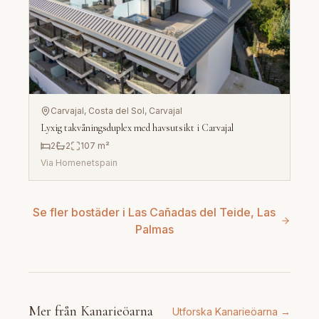
Carvajal, Costa del Sol
, Carvajal
Lyxig takvåningsduplex med havsutsikt i Carvajal
2
2
107
m²
Via
Homenetspain
Se fler bostäder i Las Cañadas del Teide, Las
Palmas
Mer från Kanarieöarna
Utforska Kanarieöarna →