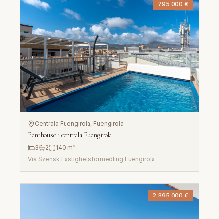
795 000 €
Centrala Fuengirola
, Fuengirola
Penthouse i centrala Fuengirola
3
2
140
m²
Via
Svensk Fastighetsförmedling Fuengirola
2 395 000 €