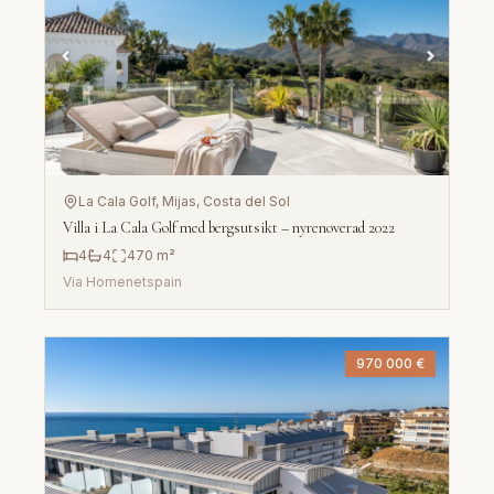
La Cala Golf, Mijas
, Costa del Sol
Villa i La Cala Golf med bergsutsikt – nyrenoverad 2022
4
4
470
m²
Via
Homenetspain
970 000 €