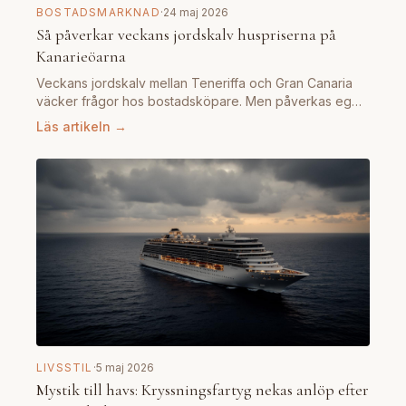
BOSTADSMARKNAD
·
24 maj 2026
Så påverkar veckans jordskalv huspriserna på
Kanarieöarna
Veckans jordskalv mellan Teneriffa och Gran Canaria
väcker frågor hos bostadsköpare. Men påverkas eg…
Läs artikeln →
LIVSSTIL
·
5 maj 2026
Mystik till havs: Kryssningsfartyg nekas anlöp efter