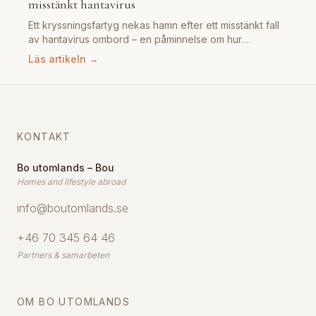
misstänkt hantavirus
Ett kryssningsfartyg nekas hamn efter ett misstänkt fall
av hantavirus ombord – en påminnelse om hur…
Läs artikeln →
KONTAKT
Bo utomlands – Bou
Homes and lifestyle abroad
info@boutomlands.se
+46 70 345 64 46
Partners & samarbeten
OM BO UTOMLANDS