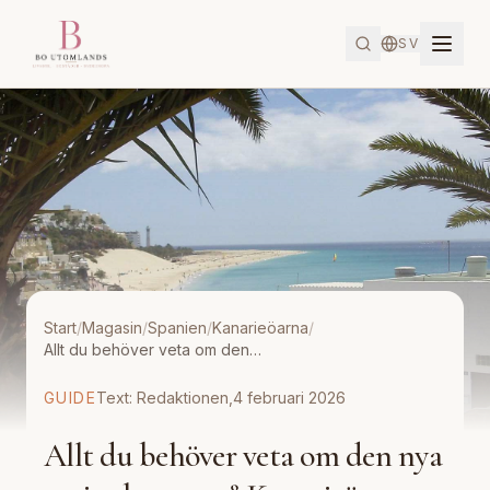
SV
Start
/
Magasin
/
Spanien
/
Kanarieöarna
/
Allt du behöver veta om den nya turistskatten på Kanarieöarna
GUIDE
Text:
Redaktionen
,
4 februari 2026
Allt du behöver veta om den nya