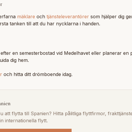
r
erfarna
mäklare
och
tjänsteleverantörer
som hjälper dig g
sta tanken till att du har nycklarna i handen.
 efter en semesterbostad vid Medelhavet eller planerar en 
guida dig hem.
r
och hitta ditt drömboende idag.
anien
 att flytta till Spanien? Hitta pålitliga flyttfirmor, frakttjäns
in internationella flytt.