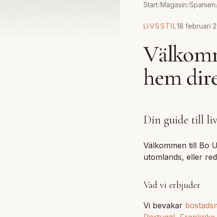
Start
/
Magasin
/
Spanien
LIVSSTIL
18 februari 
Välkomm
hem dir
Din guide till l
Välkommen till Bo U
utomlands, eller red
Vad vi erbjuder
Vi bevakar
bostads