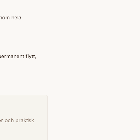
enom hela
permanent flytt,
ter och praktisk