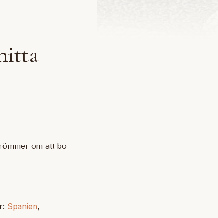
hitta
 drömmer om att bo
r:
Spanien
,