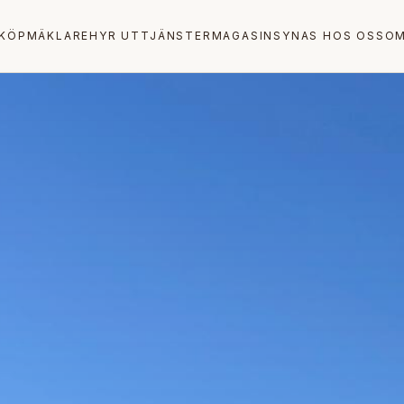
KÖP
MÄKLARE
HYR UT
TJÄNSTER
MAGASIN
SYNAS HOS OSS
OM