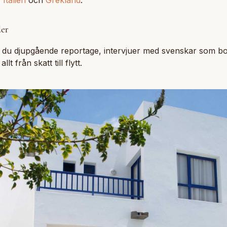
,
Italien
och
Grekland
.
der
r du djupgående reportage, intervjuer med svenskar som b
lt från skatt till flytt.