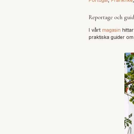
Portugal
,
Frankrike
Reportage och gui
I vårt
magasin
hitta
praktiska guider om al