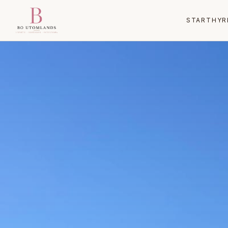
START
HYR